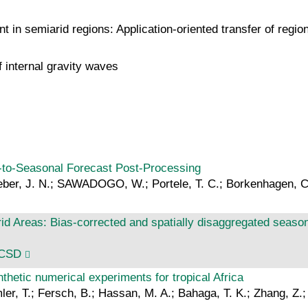
 semiarid regions: Application-oriented transfer of regiona
f internal gravity waves
to-Seasonal Forecast Post-Processing
Weber, J. N.; SAWADOGO, W.; Portele, T. C.; Borkenhagen, C
Areas: Bias-corrected and spatially disaggregated seasonal
BCSD
nthetic numerical experiments for tropical Africa
mler, T.; Fersch, B.; Hassan, M. A.; Bahaga, T. K.; Zhang, Z.;