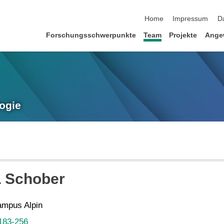
Navigation überspringen
Home
Impressum
D
Forschungsschwerpunkte
Team
Projekte
Ange
ogie
a
Schober
mpus Alpin
183-256