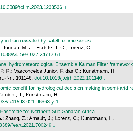
:10.3389/fclim.2023.1233536
y in Iran revealed by satellite time series
 Tourian, M. J.; Portele, T. C.; Lorenz, C.
.1038/s41598-022-24712-6
ional hydrometeorological Ensemble Kalman Filter framework
. P. R.; Vasconcelos Junior, F. das C.; Kunstmann, H.
rt.-Nr.: 101146.
doi:10.1016/j.ejrh.2022.101146
omic benefit for hydrological decision making in semi-arid r
efernicht, J.; Kunstmann, H.
1038/s41598-021-96668-y
 Ensemble for Northern Sub-Saharan Africa
S.; Zhang, Z.; Arnault, J.; Lorenz, C.; Kunstmann, H.
.3389/feart.2021.700249