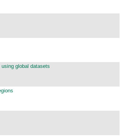
 using global datasets
egions