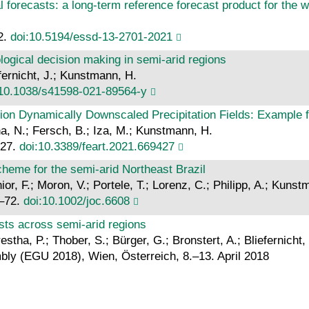
 forecasts: a long-term reference forecast product for the w
2.
doi:10.5194/essd-13-2701-2021
logical decision making in semi-arid regions
efernicht, J.; Kunstmann, H.
:10.1038/s41598-021-89564-y
tion Dynamically Downscaled Precipitation Fields: Example 
rna, N.; Fersch, B.; Iza, M.; Kunstmann, H.
427.
doi:10.3389/feart.2021.669427
scheme for the semi‐arid Northeast Brazil
or, F.; Moron, V.; Portele, T.; Lorenz, C.; Philipp, A.; Kunst
1–72.
doi:10.1002/joc.6608
asts across semi-arid regions
estha, P.; Thober, S.; Bürger, G.; Bronstert, A.; Bliefernicht
y (EGU 2018), Wien, Österreich, 8.–13. April 2018