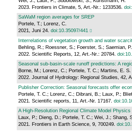
Wei, J.; Laux, P.; Sobolowski, S.; Kunstmann, H.
2023. Frontiers in Climate, 5, Art.-Nr.: 1233536.
doi
SaWaM region averages for SREP
Portele, T.; Lorenz, C.
2021, Juni 24.
doi:10.35097/441
Interrelations of vegetation growth and water scarcit
Behling, R.; Roessner, S.; Foerster, S.; Saemian, P.;
2022. Scientific Reports, 12, Art.-Nr.: 20784.
doi:10
Seasonal sub-basin-scale runoff predictions: A reg
Borne, M.; Lorenz, C.; Portele, T. C.; Martins, E. S
2022. Journal of Hydrology: Regional Studies, 42, A
Publisher Correction: Seasonal forecasts offer econ
Portele, T. C.; Lorenz, C.; Dibrani, B.; Laux, P.; Bli
2021. Scientific reports, 11, Art.-Nr. 17167.
doi:10.
A High-Resolution Regional Climate Model Physics
Laux, P.; Dieng, D.; Portele, T. C.; Wei, J.; Shang, 
2021. Frontiers in Earth Science, 9, 700249.
doi:10