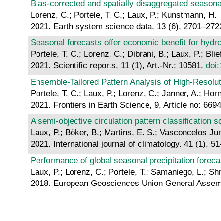
Bias-corrected and spatially disaggregated seasonal
Lorenz, C.; Portele, T. C.; Laux, P.; Kunstmann, H.
2021. Earth system science data, 13 (6), 2701–272
Seasonal forecasts offer economic benefit for hydro
Portele, T. C.; Lorenz, C.; Dibrani, B.; Laux, P.; Bli
2021. Scientific reports, 11 (1), Art.-Nr.: 10581.
doi
Ensemble-Tailored Pattern Analysis of High-Resolu
Portele, T. C.; Laux, P.; Lorenz, C.; Janner, A.; Ho
2021. Frontiers in Earth Science, 9, Article no: 669
A semi‐objective circulation pattern classification 
Laux, P.; Böker, B.; Martins, E. S.; Vasconcelos Juni
2021. International journal of climatology, 41 (1), 5
Performance of global seasonal precipitation forec
Laux, P.; Lorenz, C.; Portele, T.; Samaniego, L.; Shr
2018. European Geosciences Union General Assembl