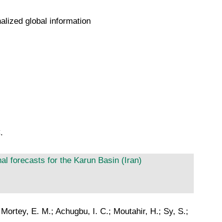
lized global information
.
 forecasts for the Karun Basin (Iran)
 Mortey, E. M.; Achugbu, I. C.; Moutahir, H.; Sy, S.;