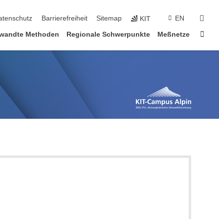
suc
atenschutz
Barrierefreiheit
Sitemap
EN
KIT
Star
wandte Methoden
Regionale Schwerpunkte
Meßnetze