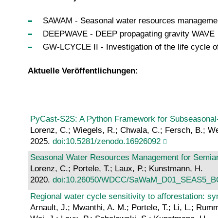
SAWAM - Seasonal water resources management in
DEEPWAVE - DEEP propagating gravity WAVE
GW-LCYCLE II - Investigation of the life cycle o
Aktuelle Veröffentlichungen:
PyCast-S2S: A Python Framework for Subseasonal-
Lorenz, C.; Wiegels, R.; Chwala, C.; Fersch, B.; 
2025.
doi:10.5281/zenodo.16926092
Seasonal Water Resources Management for Semiarid 
Lorenz, C.; Portele, T.; Laux, P.; Kunstmann, H.
2020.
doi:10.26050/WDCC/SaWaM_D01_SEAS5_
Regional water cycle sensitivity to afforestation: sy
Arnault, J.; Mwanthi, A. M.; Portele, T.; Li, L.; Rum